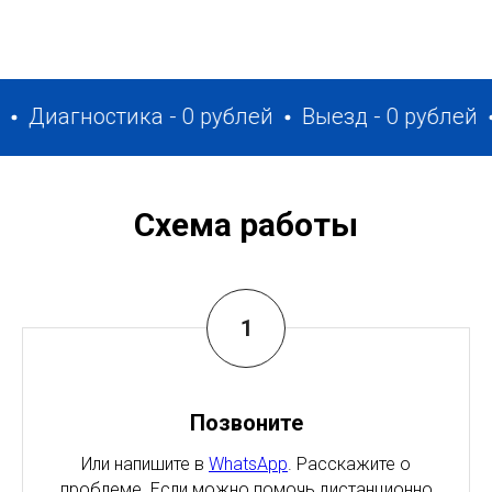
иагностика - 0 рублей
Выезд - 0 рублей
Зап
Схема работы
Позвоните
Или напишите в
WhatsApp
. Расскажите о
проблеме. Если можно помочь дистанционно