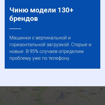
Чиню модели 130+
брендов
Машинки с вертикальной и
горизонтальной загрузкой. Старые и
новые. В 95% случаев определим
проблему уже по телефону.