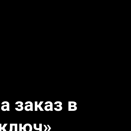
 заказ в
 ключ»