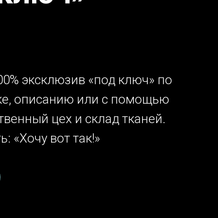
100% эксклюзив «под ключ» по
нке, описанию или с помощью
твенный цех и склад тканей.
: «Хочу вот так!»