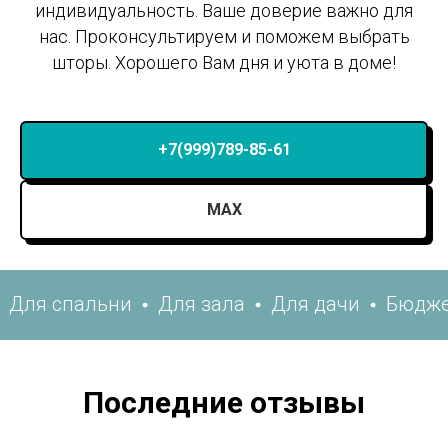
индивидуальность. Ваше доверие важно для
нас. Проконсультируем и поможем выбрать
шторы. Хорошего Вам дня и уюта в доме!
+7(999)789-85-61
MAX
пальни
Для зала
Для дачи
Бюджетные
Последние отзывы