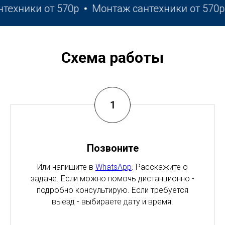
ники от 570р
Монтаж сантехники от 570р
П
Схема работы
Позвоните
Или напишите в
WhatsApp
. Расскажите о
задаче. Если можно помочь дистанционно -
подробно консультирую. Если требуется
выезд - выбираете дату и время.