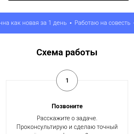
как новая за 1 день
Работаю на совесть
Вс
Схема работы
Позвоните
Расскажите о задаче.
Проконсультирую и сделаю точный