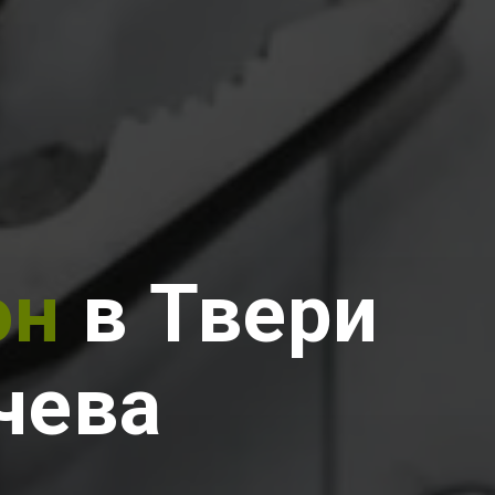
он
в Твери
чева