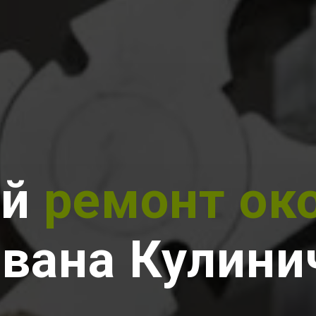
ый
ремонт ок
Ивана Кулини