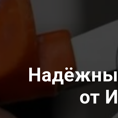
Надёжн
от 