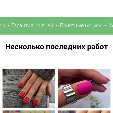
Гарантия 14 дней
Приятные бонусы
Успеш
Несколько последних работ