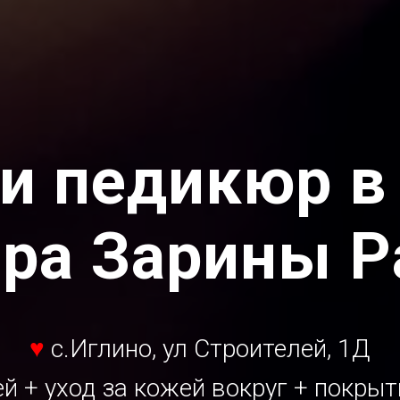
и педикюр в 
ера Зарины 
♥
с.
Иглино, ул Строителей, 1Д
й + уход за кожей вокруг + покрыти