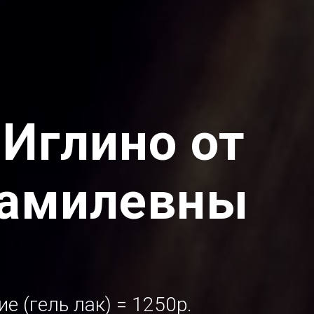
Иглино от
Рамилевны
е (гель лак) = 1250р.