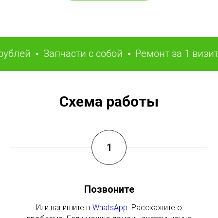
лей
Запчасти с собой
Ремонт за 1 визит
Схема работы
Позвоните
Или напишите в
WhatsApp
. Расскажите о