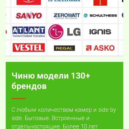
Чиню модели 130+
брендов
С любым количеством камер и side by
side. Бытовые. Встроенные и
отдельностоящие. Более 10 лет