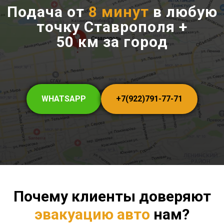
Подача от
8 минут
в любую
точку Ставрополя +
50 км за город
WHATSAPP
+7(922)791-77-71
Почему клиенты доверяют
эвакуацию авто
нам?