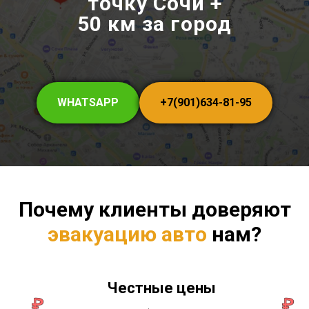
точку Сочи +
50 км за город
WHATSAPP
+7(901)634-81-95
Почему клиенты доверяют
эвакуацию авто
нам?
Честные цены