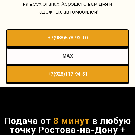
на всех этапах. Хорошего вам дня и
надёжных автомобилей!
+7(988)578-92-10
MAX
+7(928)117-94-51
Подача от
8 минут
в любую
точку Ростова-на-Дону +