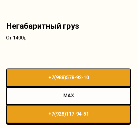
Негабаритный груз
От 1400р
+7(988)578-92-10
MAX
+7(928)117-94-51