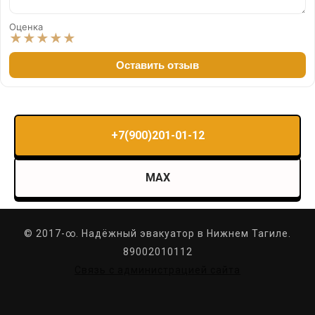
Оценка
★
★
★
★
★
Оставить отзыв
+7(900)201-01-12
MAX
© 2017-∞. Надёжный эвакуатор в Нижнем Тагиле.
89002010112
Связь с администрацией сайта