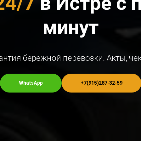
24/7
в Истре с 
минут
рантия бережной перевозки. Акты, чек
WhatsApp
+7(915)287-32-59