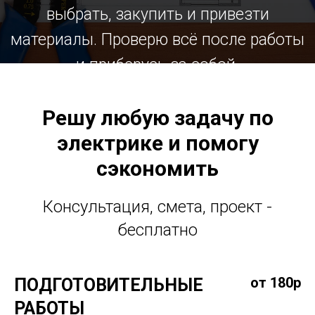
выбрать, закупить и привезти
материалы. Проверю всё после работы
и приберусь за собой.
Решу любую задачу по
электрике и помогу
WHATSAPP
+7(967)778-96-14
сэкономить
Консультация, смета, проект -
бесплатно
от 180р
ПОДГОТОВИТЕЛЬНЫЕ
РАБОТЫ